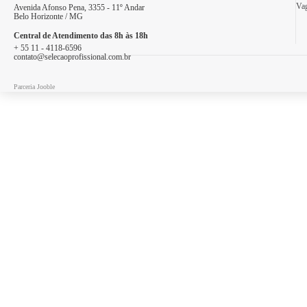
Vag
Avenida Afonso Pena, 3355 - 11º Andar
Belo Horizonte / MG
Central de Atendimento das 8h às 18h
+ 55 11 - 4118-6596
contato@selecaoprofissional.com.br
Parceria Jooble