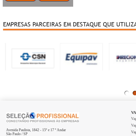
Goiás
Maranhão
Mato Grosso
EMPRESAS PARCEIRAS EM DESTAQUE QUE UTILIZ
Mato Grosso do Sul
Minas Gerais
Pará
Paraíba
Paraná
Pernambuco
Piauí
Rio de Janeiro
Rio Grande do Norte
Rio Grande do Sul
Rondônia
Roraima
Santa Catarina
VA
São Paulo
Vag
Sergipe
Vag
Tocantins
Avenida Paulista, 1842 - 15º e 17 º Andar
Vag
São Paulo / SP